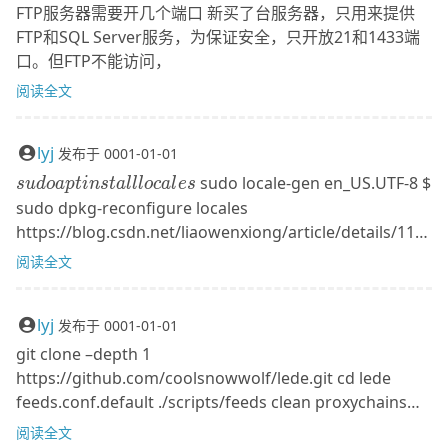
FTP服务器需要开几个端口 新买了台服务器，只用来提供
FTP和SQL Server服务，为保证安全，只开放21和1433端
口。但FTP不能访问，
阅读全文
lyj
发布于
0001-01-01
sudo
sudo locale-gen en_US.UTF-8
$
s
u
d
o
a
pt
in
s
t
a
lll
oc
a
l
es
apt
sudo dpkg-reconfigure locales
install
https://blog.csdn.net/liaowenxiong/article/details/116
locales
401524
阅读全文
lyj
发布于
0001-01-01
git clone –depth 1
https://github.com/coolsnowwolf/lede.git cd lede
feeds.conf.default ./scripts/feeds clean proxychains
./scripts/feeds update -a ./scripts/feeds install -a make
阅读全文