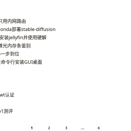
pn只用内网路由
nda部署stable-diffusion
95安装jellyfin并使用硬解
镁光内存条鉴别
95一步到位
an) 在命令行安装GUI桌面
 jwt认证
p1测评
…
1
2
3
6