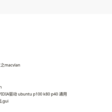
之macvlan
h
VIDIA驱动 ubuntu p100 k80 p40 通用
,gui