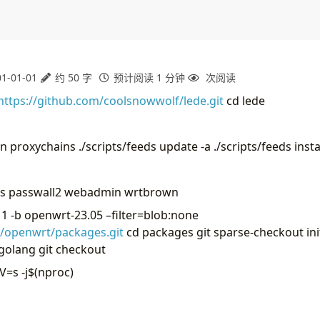
1-01-01
约 50 字
预计阅读 1 分钟
次阅读
https://github.com/coolsnowwolf/lede.git
cd lede
an proxychains ./scripts/feeds update -a ./scripts/feeds instal
os passwall2 webadmin wrtbrown
 1 -b openwrt-23.05 –filter=blob:none
m/openwrt/packages.git
cd packages git sparse-checkout init
golang git checkout
=s -j
$(nproc)