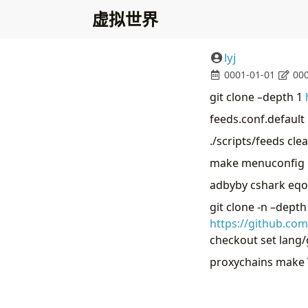
虚拟世界
lyj
0001-01-01
000
git clone –depth 1
feeds.conf.default
./scripts/feeds cle
make menuconfig
adbyby cshark eq
git clone -n –depth
https://github.co
checkout set lang/
proxychains make V