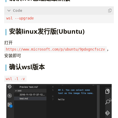
道为啥一定要sudo才能运行
二是新建一个桌面
中文乱码
安装linux发行版(Ubuntu)
打开
，
https://www.microsoft.com/p/ubuntu/9pdxgncfsczv
安装即可
确认wsl版本
wsl -l -v