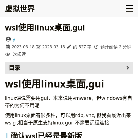
虚拟世界
wsl使用linux桌面,gui
lyj
2023-03-18
2023-03-18
约 527 字
预计阅读 2 分钟
次阅读
目录
确认wsl已经是最新版
wsl使用linux桌面,gui
安装linux发行版(Ubuntu)
确认wsl版本
linux课说需要用gui，本来说用vmware，但windows有自
换源
带的为何不用呢
启用systemd
使用linux桌面有很多种，可以用rdp, vnc, 但我看最近出来
安装桌面应用
wslg ,相当于原生支持linux gui, 不需要远程连接
运行
两种方式，一是和windows融合，很装x，不知
确认wsl已经是最新版