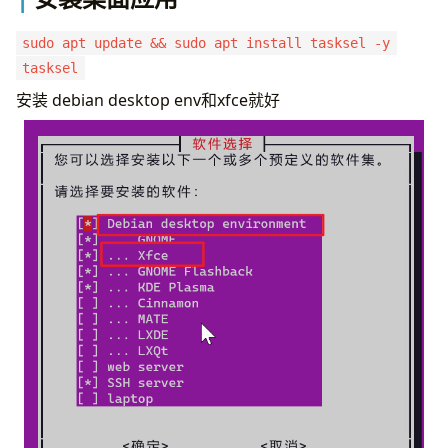
sudo apt update && sudo apt install tasksel -y
tasksel
安装 debian desktop env和xfce就好