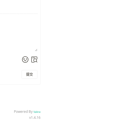
提交
Powered By
Valine
v1.4.16